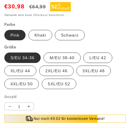
Normaler
Verkaufspreis
%
€30,98
52
€64,99
Rabatt
Preis
Versand
wird beim Checkout berechnet
Farbe
Pink
Khaki
Schwarz
Größe
S/EU 34-36
M/EU 38-40
L/EU 42
XL/EU 44
2XL/EU 46
3XL/EU 48
4XL/EU 50
5XL/EU 52
Anzahl
Verringere
Erhöhe
die
die
Nur noch €9.02 für kostenlosen Versand!
Menge
Menge
für
für