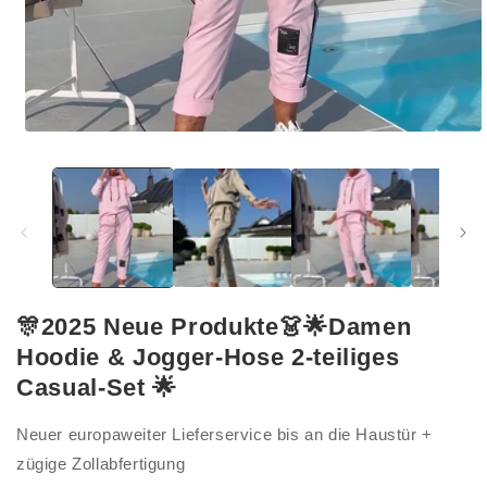
Medien
1
in
Modal
öffnen
🎊2025 Neue Produkte👗🌟Damen
Hoodie & Jogger-Hose 2-teiliges
Casual-Set 🌟
Neuer europaweiter Lieferservice bis an die Haustür +
zügige Zollabfertigung