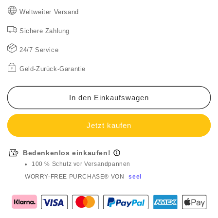
🎊
🎊
Weltweiter Versand
2025
2025
Neue
Neue
Sichere Zahlung
Produkte
Produkte
👗
👗
24/7 Service
🌟
🌟
Damen
Damen
Geld-Zurück-Garantie
Hoodie
Hoodie
&amp;
&amp;
Jogger-
Jogger-
In den Einkaufswagen
Hose
Hose
2-
2-
teiliges
teiliges
Casual-
Casual-
Set
Set
Bedenkenlos einkaufen!
🌟
🌟
100 % Schutz vor Versandpannen
WORRY-FREE PURCHASE® VON
seel