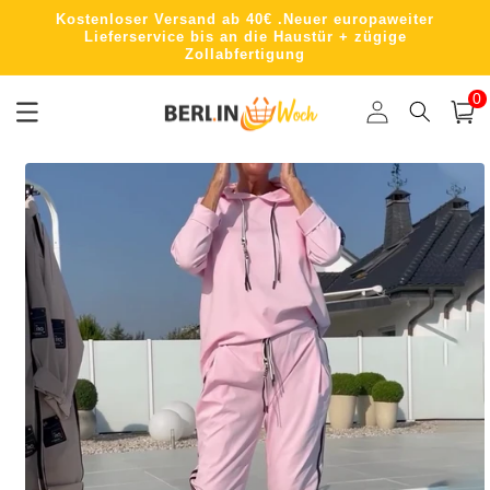
Direkt
Kostenloser Versand ab 40€ .Neuer europaweiter
zum
Lieferservice bis an die Haustür + zügige
Inhalt
Zollabfertigung
0
0
Artik
Einloggen
Warenko
oduktinformationen
ringen