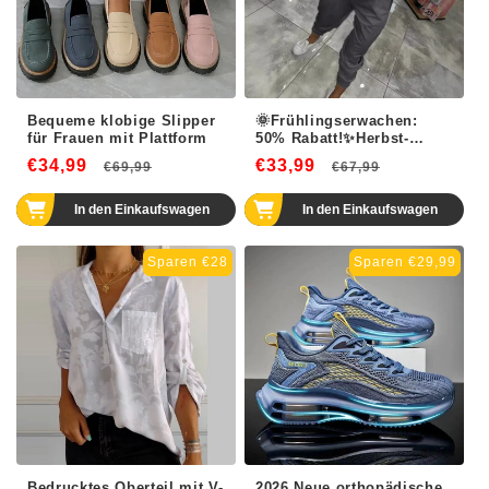
Bequeme klobige Slipper
🌞Frühlingserwachen:
für Frauen mit Plattform
50% Rabatt!✨Herbst-
Neuankünfte Begrenzte
€34,99
Normaler
Verkaufspreis
€33,99
Normaler
Verkaufsp
€69,99
€67,99
Zeit 50% Rabatt✨Damen
Preis
Kapuzenoberteile mit
Preis
Kordelzug ＆ Hosen 2-
In den Einkaufswagen
In den Einkaufswagen
Teiliges Set
Sparen €28
Sparen €29,99
Bedrucktes Oberteil mit V-
2026 Neue orthopädische