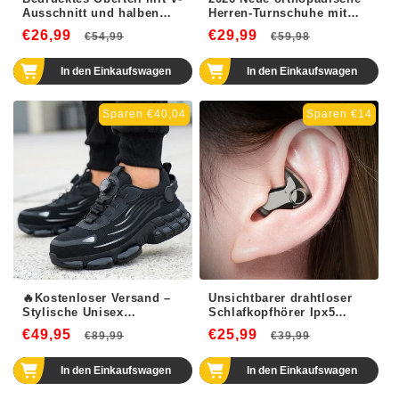
Ausschnitt und halben
Herren-Turnschuhe mit
Knöpfen
doppelter Luftpolsterung
€26,99
Normaler
Verkaufspreis
€29,99
Normaler
Verkaufsp
€54,99
€59,98
Preis
Preis
In den Einkaufswagen
In den Einkaufswagen
Sparen €40,04
Sparen €14
🔥Kostenloser Versand –
Unsichtbarer drahtloser
Stylische Unisex
Schlafkopfhörer Ipx5
Sicherheitsschuhe mit
wasserdicht
€49,95
Normaler
Verkaufspreis
€25,99
Normaler
Verkaufsp
€89,99
€39,99
Anti-Rutsch-Stollen
Preis
Preis
In den Einkaufswagen
In den Einkaufswagen