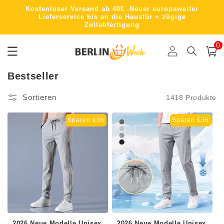
Direkt
Kostenloser Versand ab 40€ .Neuer europaweiter
zum
Lieferservice bis an die Haustür + zügige
Inhalt
Zollabfertigung
0
0
Artik
Einloggen
Warenko
K
Bestseller
a
Sortieren
1418 Produkte
t
e
Sparen €36
Sparen €36
g
o
r
i
e
:
2026 Neue Modelle Unisex
2026 Neue Modelle Unisex