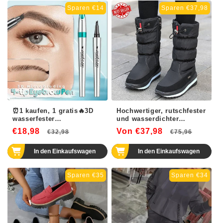
Sparen €14
Sparen €37,98
⏰1 kaufen, 1 gratis🔥3D
Hochwertiger, rutschfester
wasserfester
und wasserdichter
Augenbrauenstift
Schneestiefel aus
€18,98
Normaler
Verkaufspreis
Von €37,98
Normaler
Verka
€32,98
€75,96
Kunstfell für Damen
Preis
Preis
In den Einkaufswagen
In den Einkaufswagen
Sparen €35
Sparen €34