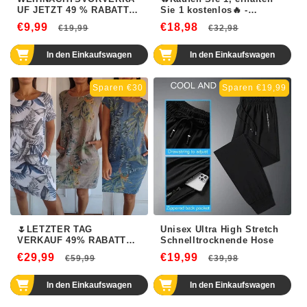
UF JETZT 49 % RABATT🎄
Sie 1 kostenlos🔥 -
Weihnachtsfenster-
Wasserdichter 3D
€9,99
Normaler
Verkaufspreis
€18,98
Normaler
Verkaufsp
€19,99
€32,98
Hängelichter
Augenbrauenstift mit 4
Preis
Gabelspitzen
Preis
In den Einkaufswagen
In den Einkaufswagen
Sparen €30
Sparen €19,99
🌷LETZTER TAG
Unisex Ultra High Stretch
VERKAUF 49% RABATT🍀
Schnelltrocknende Hose
Rundhalskleid mit
€29,99
Normaler
Verkaufspreis
€19,99
Normaler
Verkaufsp
€59,99
€39,98
botanischem Druck für
Frauen
Preis
Preis
In den Einkaufswagen
In den Einkaufswagen