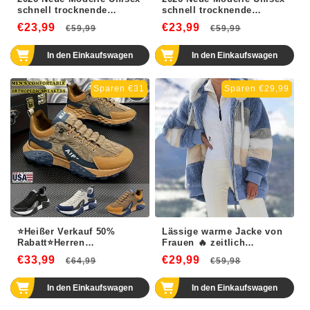
schnell trocknende
schnell trocknende
Stretchhosen
Stretchhosen
€23,99
Normaler
Verkaufspreis
€23,99
Normaler
Verkaufsp
€59,99
€59,99
Preis
Preis
In den Einkaufswagen
In den Einkaufswagen
Sparen €31
Sparen €29,99
⭐Heißer Verkauf 50%
Lässige warme Jacke von
Rabatt⭐Herren
Frauen 🔥 zeitlich
Orthopädische Komfort
begrenzte Reduzierung
€33,99
Normaler
Verkaufspreis
€29,99
Normaler
Verkaufsp
€64,99
€59,98
Sneaker 2025
Preis
Preis
In den Einkaufswagen
In den Einkaufswagen