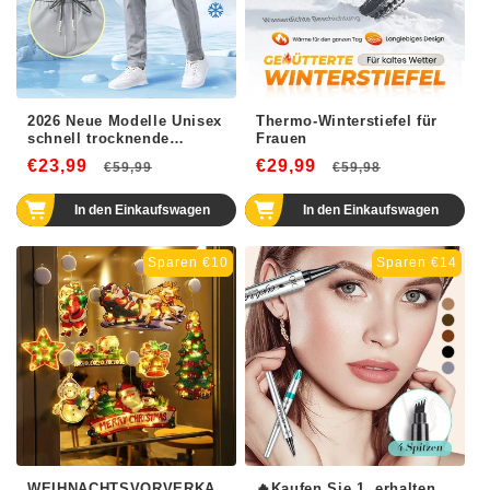
2026 Neue Modelle Unisex
Thermo-Winterstiefel für
schnell trocknende
Frauen
Stretchhosen
€23,99
Normaler
Verkaufspreis
€29,99
Normaler
Verkaufsp
€59,99
€59,98
Preis
Preis
In den Einkaufswagen
In den Einkaufswagen
Sparen €10
Sparen €14
WEIHNACHTSVORVERKA
🔥Kaufen Sie 1, erhalten