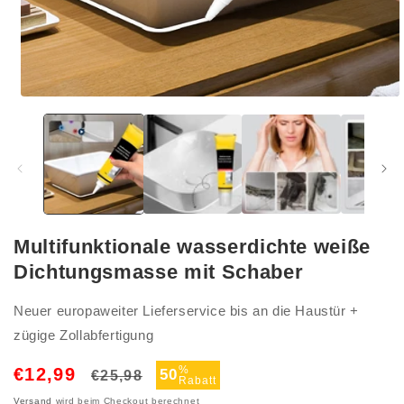
Medien
1
in
Modal
öffnen
Multifunktionale wasserdichte weiße
Dichtungsmasse mit Schaber
Neuer europaweiter Lieferservice bis an die Haustür +
zügige Zollabfertigung
Normaler
Verkaufspreis
%
€12,99
50
€25,98
Rabatt
Preis
Versand
wird beim Checkout berechnet