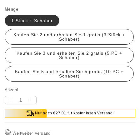
Menge
1 Stück + Schaber
Kaufen Sie 2 und erhalten Sie 1 gratis (3 Stück +
Schaber)
Kaufen Sie 3 und erhalten Sie 2 gratis (5 PC +
Schaber)
Kaufen Sie 5 und erhalten Sie 5 gratis (10 PC +
Schaber)
Anzahl
Verringere
Erhöhe
die
die
Nur noch €27.01 für kostenlosen Versand!
Menge
Menge
für
für
Multifunktionale
Multifunktionale
Weltweiter Versand
wasserdichte
wasserdichte