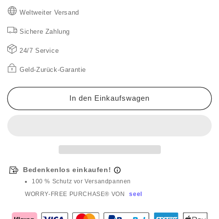
Top
Top
Weltweiter Versand
mit
mit
V-
V-
Sichere Zahlung
Ausschnitt,
Ausschnitt,
Blumenmuster,
Blumenmuster,
24/7 Service
ausgestellten
ausgestellten
Ärmeln
Ärmeln
Geld-Zurück-Garantie
und
und
Rüschensaum
Rüschensaum
💖
💖
In den Einkaufswagen
Frühlingsangebot
Frühlingsangebot
–
–
49%
49%
Rabatt
Rabatt
Bedenkenlos einkaufen!
100 % Schutz vor Versandpannen
WORRY-FREE PURCHASE® VON
seel