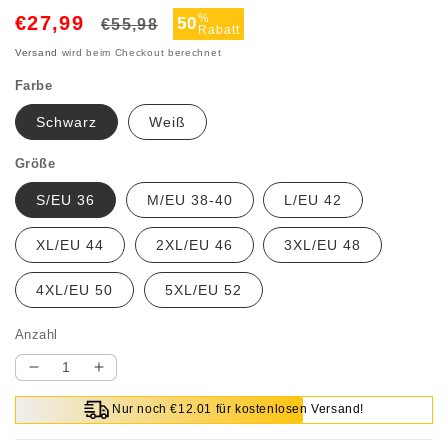
Normaler
Verkaufspreis
%
€27,99
50
€55,98
Rabatt
Preis
Versand
wird beim Checkout berechnet
Farbe
Schwarz
Weiß
Größe
S/EU 36
M/EU 38-40
L/EU 42
XL/EU 44
2XL/EU 46
3XL/EU 48
4XL/EU 50
5XL/EU 52
Anzahl
Verringere
Erhöhe
die
die
Nur noch €12.01 für kostenlosen Versand!
Menge
Menge
für
für