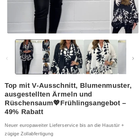
Medien
1
in
Modal
öffnen
Top mit V-Ausschnitt, Blumenmuster,
ausgestellten Ärmeln und
Rüschensaum💖Frühlingsangebot –
49% Rabatt
Neuer europaweiter Lieferservice bis an die Haustür +
zügige Zollabfertigung