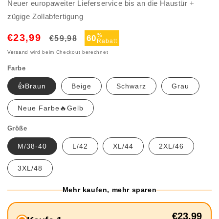
Neuer europaweiter Lieferservice bis an die Haustür +
zügige Zollabfertigung
Normaler
Verkaufspreis
%
€23,99
60
€59,98
Rabatt
Preis
Versand
wird beim Checkout berechnet
Farbe
👍Braun
Beige
Schwarz
Grau
Neue Farbe🔥Gelb
Größe
M/38-40
L/42
XL/44
2XL/46
3XL/48
Mehr kaufen, mehr sparen
€23,99