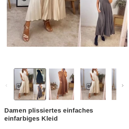
Medien
1
in
Modal
öffnen
Damen plissiertes einfaches
einfarbiges Kleid