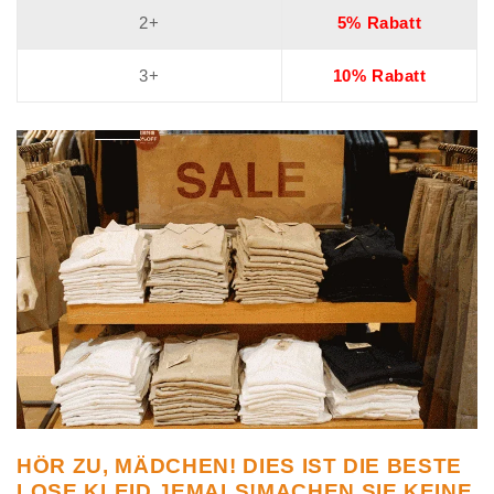
2+
5% Rabatt
3+
10% Rabatt
HÖR ZU, MÄDCHEN! DIES IST DIE BESTE
LOSE KLEID JEMALS!MACHEN SIE KEINE