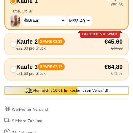
Kaufe 1
€59,98
Farbe
Größe
BELIEBTESTE WAHL
Kaufe 2
€45,60
SPARE €2,38
€22,80 pro Stück
€47,98
Kaufe 3
€64,80
SPARE €7,17
€21,60 pro Stück
€71,97
Nur noch €16.01 für kostenlosen Versand!
Weltweiter Versand
Sichere Zahlung
24/7 Service