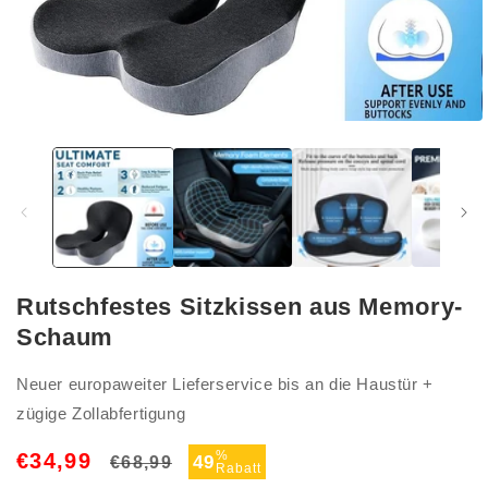
Medien
1
in
Modal
öffnen
Rutschfestes Sitzkissen aus Memory-
Schaum
Neuer europaweiter Lieferservice bis an die Haustür +
zügige Zollabfertigung
Normaler
Verkaufspreis
%
€34,99
49
€68,99
Rabatt
Preis