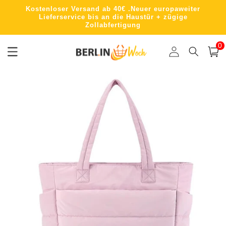
Direkt
Kostenloser Versand ab 40€ .Neuer europaweiter
zum
Lieferservice bis an die Haustür + zügige
Inhalt
Zollabfertigung
0
0
Artik
Einloggen
Warenko
oduktinformationen
ringen