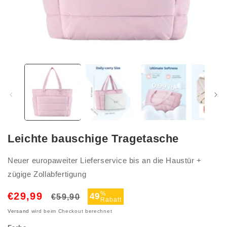
Medien
1
in
Modal
öffnen
Leichte bauschige Tragetasche
Neuer europaweiter Lieferservice bis an die Haustür +
zügige Zollabfertigung
Normaler
Verkaufspreis
%
€29,99
49
€59,90
Rabatt
Preis
Versand
wird beim Checkout berechnet