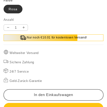
Farbe
Rosa
Anzahl
Verringere
Erhöhe
die
die
Nur noch €10.01 für kostenlosen Versand!
Menge
Menge
für
für
Leichte
Leichte
Weltweiter Versand
bauschige
bauschige
Tragetasche
Tragetasche
Sichere Zahlung
24/7 Service
Geld-Zurück-Garantie
In den Einkaufswagen