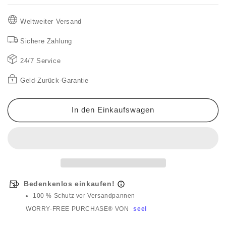
für
für
🔥
🔥
Weltweiter Versand
2025
2025
Neuankömmling
Neuankömmling
Sichere Zahlung
Vorverkauf✨
Vorverkauf✨
Langes
Langes
24/7 Service
Damen-
Damen-
Sweatshirt
Sweatshirt
Geld-Zurück-Garantie
mit
mit
Kapuze
Kapuze
🍂
🍂
In den Einkaufswagen
Bedenkenlos einkaufen!
100 % Schutz vor Versandpannen
WORRY-FREE PURCHASE® VON
seel