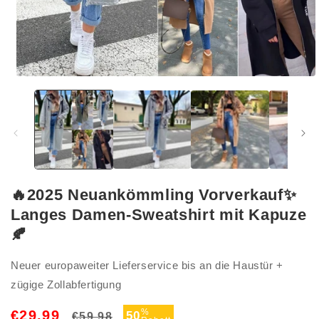
Medien
1
in
Modal
öffnen
🔥2025 Neuankömmling Vorverkauf✨
Langes Damen-Sweatshirt mit Kapuze
🍂
Neuer europaweiter Lieferservice bis an die Haustür +
zügige Zollabfertigung
Normaler
Verkaufspreis
%
€29,99
50
€59,98