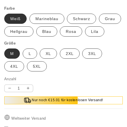
Farbe
Weiß
Marineblau
Schwarz
Grau
Hellgrau
Blau
Rosa
Lila
Größe
M
L
XL
2XL
3XL
4XL
5XL
Anzahl
Verringere
Erhöhe
die
die
Nur noch €15.01 für kostenlosen Versand!
Menge
Menge
für
für
2026
2026
Weltweiter Versand
Herren
Herren
Business
Business