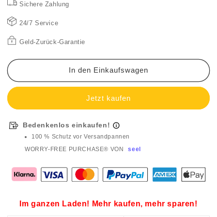
Sichere Zahlung
Kurzarm
Kurzarm
Fitness
Fitness
24/7 Service
T-
T-
Shirt
Shirt
Geld-Zurück-Garantie
In den Einkaufswagen
Bedenkenlos einkaufen!
100 % Schutz vor Versandpannen
WORRY-FREE PURCHASE® VON
seel
Im ganzen Laden! Mehr kaufen, mehr sparen!