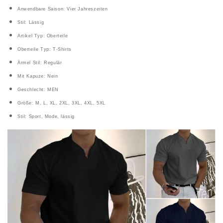
Anwendbare Saison: Vier Jahreszeiten
Stil: Lässig
Artikel Typ: Oberteile
Oberteile Typ: T-Shirts
Ärmel Stil: Regulär
Mit Kapuze: Nein
Geschlecht: MEN
Größe: M, L, XL, 2XL, 3XL, 4XL, 5XL
Stil: Sport, Mode, lässig