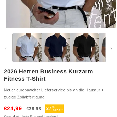
Medien
1
in
Modal
öffnen
2026 Herren Business Kurzarm
Fitness T-Shirt
Neuer europaweiter Lieferservice bis an die Haustür +
zügige Zollabfertigung
Normaler
Verkaufspreis
%
€24,99
37
€39,98
Rabatt
Preis
Versand
wird beim Checkout berechnet