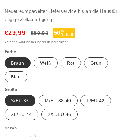
Neuer europaweiter Lieferservice bis an die Haustür +
zügige Zollabfertigung
Normaler
Verkaufspreis
%
€29,99
50
€59,98
Rabatt
Preis
Versand
wird beim Checkout berechnet
Farbe
Braun
Weiß
Rot
Grün
Blau
Größe
S/EU 36
M/EU 38-40
L/EU 42
XL/EU 44
2XL/EU 46
Anzahl