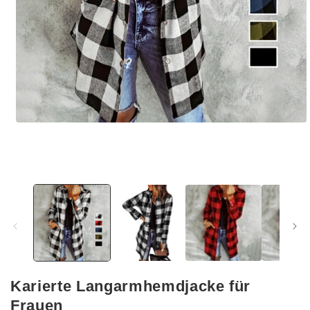
Medien
1
in
Modal
öffnen
Karierte Langarmhemdjacke für
Frauen