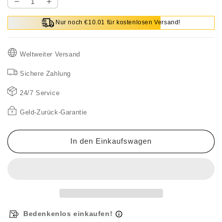
Verringere
Erhöhe
die
die
Nur noch €10.01 für kostenlosen Versand!
Menge
Menge
für
für
Karierte
Karierte
Weltweiter Versand
Langarmhemdjacke
Langarmhemdjacke
für
für
Sichere Zahlung
Frauen
Frauen
24/7 Service
Geld-Zurück-Garantie
In den Einkaufswagen
Bedenkenlos einkaufen!