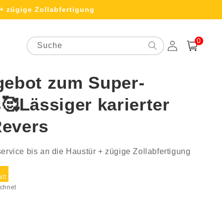
+ zügige Zollabfertigung
0
0
Artikel
Suche
Einloggen
Warenkorb
gebot zum Super-
🥰Lässiger karierter
Revers
ervice bis an die Haustür + zügige Zollabfertigung
ufspreis
tt
chnet