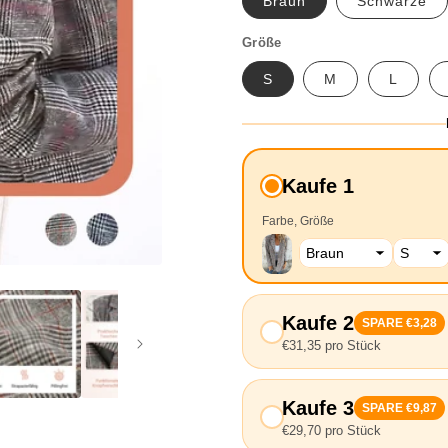
Braun
Schwarze
Größe
S
M
L
Kaufe 1
Farbe
Größe
Kaufe 2
SPARE €3,28
€31,35 pro Stück
Kaufe 3
SPARE €9,87
€29,70 pro Stück