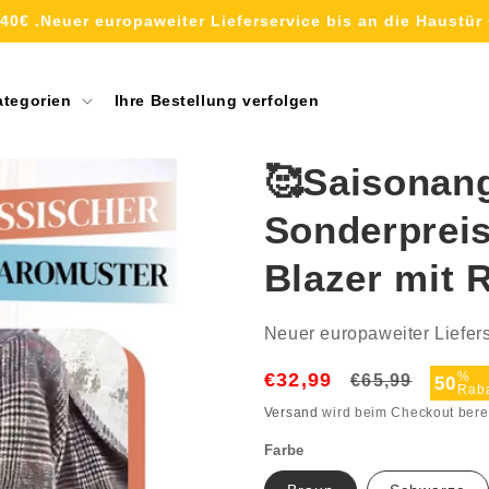
40€ .Neuer europaweiter Lieferservice bis an die Haustür 
ategorien
Ihre Bestellung verfolgen
🥰Saisonan
Sonderpreis
Blazer mit 
Neuer europaweiter Liefers
€32,99
Normaler
Verka
%
€65,99
50
Raba
Preis
Versand
wird beim Checkout bere
Farbe