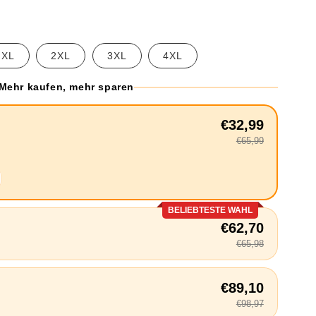
XL
2XL
3XL
4XL
Mehr kaufen, mehr sparen
€32,99
€65,99
BELIEBTESTE WAHL
€62,70
€65,98
€89,10
€98,97