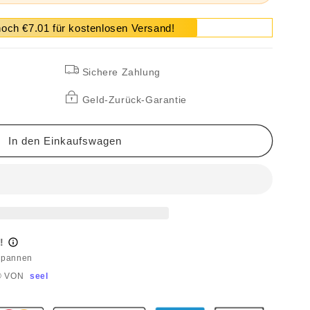
noch €7.01 für kostenlosen Versand!
Sichere Zahlung
Geld-Zurück-Garantie
In den Einkaufswagen
!
dpannen
® VON
seel