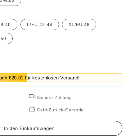
chwarz
38-40
L/EU 42-44
XL/EU 46
 50
och €20.01 für kostenlosen Versand!
Sichere Zahlung
Geld-Zurück-Garantie
s
In den Einkaufswagen
d