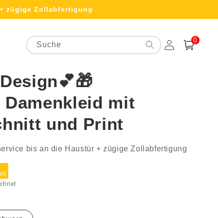
+ zügige Zollabfertigung
0
0
Artikel
Suche
Einloggen
Warenkorb
 Design💕🎁
 Damenkleid mit
hnitt und Print
ervice bis an die Haustür + zügige Zollabfertigung
ufspreis
tt
chnet