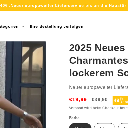
40€ .Neuer europaweiter Lieferservice bis an die Haustür 
ategorien
Ihre Bestellung verfolgen
2025 Neues
Charmantes
lockerem Sc
Neuer europaweiter Liefers
€19,99
Normaler
Verka
%
€39,90
49
Raba
Preis
Versand
wird beim Checkout bere
Farbe