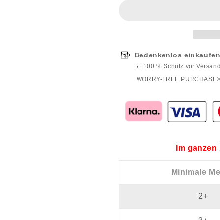
lockerem
lockerem
Schnitt
Schnitt
und
und
Print
Print
Bedenkenlos einkaufen
100 % Schutz vor Versan
WORRY-FREE PURCHASE
Im ganzen 
Minimale M
2+