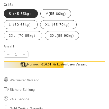
Größe
S（45-55kg）
M(55-60kg)
L（60-65kg）
XL（65-70kg）
2XL（70-85kg）
3XL(85-90kg)
Anzahl
Verringere
Erhöhe
die
die
Nur noch €16.01 für kostenlosen Versand!
Menge
Menge
für
für
Atmungsaktive,
Atmungsaktive,
Weltweiter Versand
lässige,
lässige,
gerade
gerade
Sichere Zahlung
Damenhose
Damenhose
mit
mit
24/7 Service
Stretch
Stretch
Geld-Zurück-Garantie