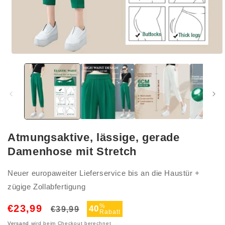
Medien
1
in
Modal
öffnen
Atmungsaktive, lässige, gerade
Damenhose mit Stretch
Neuer europaweiter Lieferservice bis an die Haustür +
zügige Zollabfertigung
Normaler
Verkaufspreis
%
€23,99
40
€39,99
Rabatt
Preis
Versand
wird beim Checkout berechnet