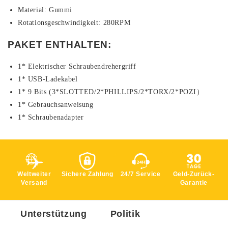
Material: Gummi
Rotationsgeschwindigkeit: 280RPM
PAKET ENTHALTEN:
1* Elektrischer Schraubendrehergriff
1* USB-Ladekabel
1* 9 Bits (3*SLOTTED/2*PHILLIPS/2*TORX/2*POZI）
1* Gebrauchsanweisung
1* Schraubenadapter
Weltweiter
Sichere Zahlung
24/7 Service
Geld-Zurück-
Versand
Garantie
Unterstützung
Politik