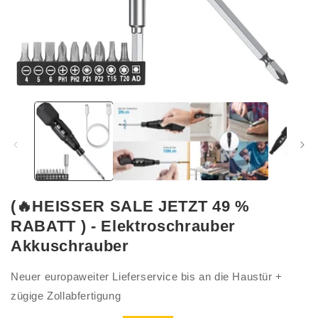
Medien
1
in
Modal
öffnen
(🔥HEISSER SALE JETZT 49 %
RABATT ) - Elektroschrauber
Akkuschrauber
Neuer europaweiter Lieferservice bis an die Haustür +
zügige Zollabfertigung