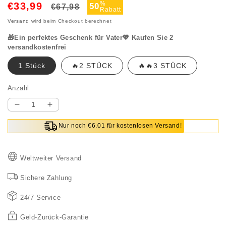
Normaler
Verkaufspreis
%
€33,99
50
€67,98
Rabatt
Preis
Versand
wird beim Checkout berechnet
🎁Ein perfektes Geschenk für Vater💖 Kaufen Sie 2
versandkostenfrei
1 Stück
🔥2 STÜCK
🔥🔥3 STÜCK
Anzahl
Verringere
Erhöhe
die
die
Nur noch €6.01 für kostenlosen Versand!
Menge
Menge
für
für
(🔥
(🔥
Weltweiter Versand
HEISSER
HEISSER
SALE
SALE
Sichere Zahlung
JETZT
JETZT
49
49
24/7 Service
%
%
RABATT
RABATT
Geld-Zurück-Garantie
)
)